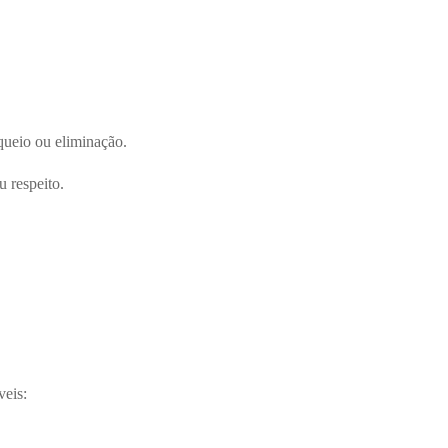
queio ou eliminação.
u respeito.
veis: