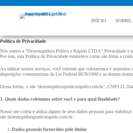
P
u
l
INÍCIO
SOBRE 
a
r
p
a
Política de Privacidade
r
a
Nós somos a “Desentupidora Prático e Rápido LTDA” Privacidade e seg
o
Por isso, esta Política de Privacidade estabelece como são feitas a colet
c
o
Ao utilizar nossos serviços, você entende que coletaremos e usaremos 
n
disposições consumeristas da Lei Federal 8078/1990 e as demais normas
t
e
ú
Dessa forma, o site ‘desentupidorapraticorapido.com.br’, CNPJ 21.164
d
o
1. Quais dados coletamos sobre você e para qual finalidade?
Nosso site coleta e utiliza alguns de seus dados pessoais para viabiliza
site desentupidorapraticorapido.com.br .
Dados pessoais fornecidos pelo titular