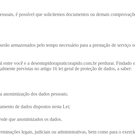
s pessoais, é possível que solicitemos documentos ou demais comprovaç
rão armazenados pelo tempo necessário para a prestação de serviço ou pa
l entre você e a desentupidorapraticorapido.com.br perdurar. Findado 
lmente previstas no artigo 16 lei geral de proteção de dados, a saber:
, a anonimização dos dados pessoais;
atamento de dados dispostos nesta Lei;
desde que anonimizados os dados.
erminações legais, judiciais ou administrativas, bem como para o exerc