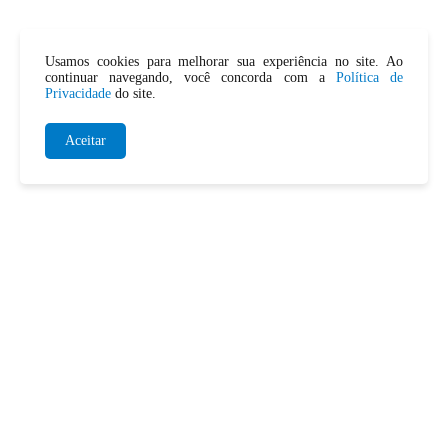
Usamos cookies para melhorar sua experiência no site. Ao
continuar navegando, você concorda com a
Política de
Privacidade
do site.
Aceitar
SERVIÇOS DE DESENTUPIMENTO
Desentupimento de Pia
Desentupimento de Vaso
Desentupimento de Ralo