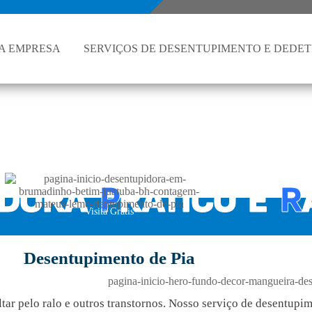
A EMPRESA
SERVIÇOS DE DESENTUPIMENTO E DEDE
dora em Brumadinho - MG | Entupiu? Chame a
IDORA
P
RÁTICO E
R
Visita Grátis
ra em Brumadinho para limpar, desentupir e dedetizar 
Desentupimento de Pia
a, ralo, esgoto, fossa, caixa de gordura e hidrojateame
ar pelo ralo e outros transtornos. Nosso serviço de desentupi