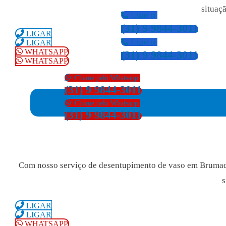
situaç
Ligue já:
(31) 9 9844-3011
LIGAR
Ligue já:
LIGAR
WHATSAPP
(31) 9 9844-3011
WHATSAPP
ou
Chame pelo Whatsapp:
(31) 9 9844-3011
Chame pelo Whatsapp:
(31) 9 9844-3011
Com nosso serviço de desentupimento de vaso em Brumadin
s
LIGAR
LIGAR
WHATSAPP