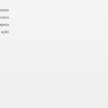
mento
cnica
mpeza
 ação